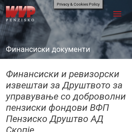
Skip
Privacy & Cookies Policy
to
menu
content
Финансиски документи
Финансиски и ревизорски
извештаи за Друштвото за
управување со доброволни
пензиски фондови ВФП
Пензиско Друштво АД
Скопје