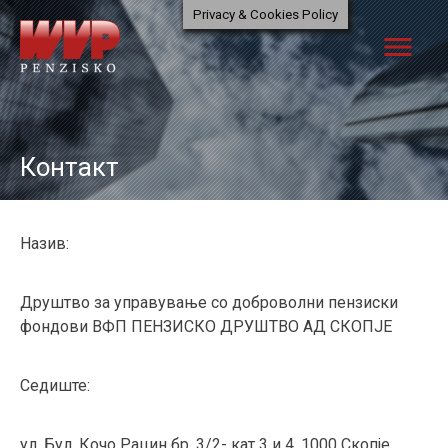
Skip
Privacy & Cookies Policy
to
menu
content
Контакт
Назив:
Друштво за управување со доброволни пензиски
фондови ВФП ПЕНЗИСКО ДРУШТВО АД СКОПЈЕ
Седиште:
ул. Бул. Кочо Рацин бр. 3/2- кат 3 и 4, 1000 Скопје