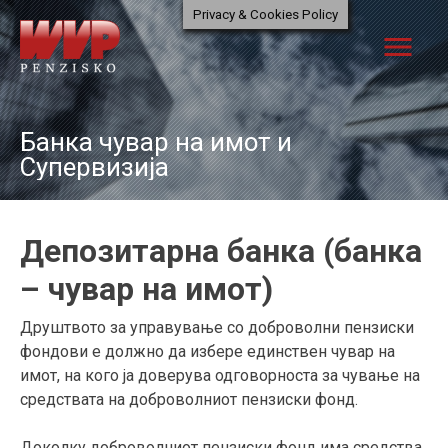
Skip
Privacy & Cookies Policy
to
menu
content
Банка чувар на имот и
Супервизија
Депозитарна банка
(
банка
– чувар на имот
)
Друштвото за управување со доброволни пензиски
фондови е должно да избере единствен чувар на
имот, на кого ја доверува одговорноста за чување на
средствата на доброволниот пензиски фонд.
Доколку доброволниот пензиски фонд има средства