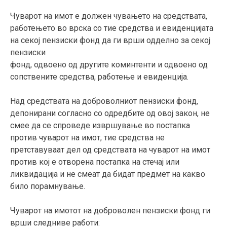
Чуварот на имот е должен чувањето на средствата,
работењето во врска со тие средства и евиденцијата
на секој пензиски фонд да ги врши одделно за секој
пензиски
фонд, одвоено од другите коминтенти и одвоено од
сопствените средства, работење и евиденција.
Над средствата на доброволниот пензиски фонд,
депонирани согласно со одредбите од овој закон, не
смее да се спроведе извршување во постапка
против чуварот на имот, тие средства не
претставуваат дел од средствата на чуварот на имот
против кој е отворена постапка на стечај или
ликвидација и не смеат да бидат предмет на какво
било порамнување.
Чуварот на имотот на доброволен пензиски фонд ги
врши следниве работи: