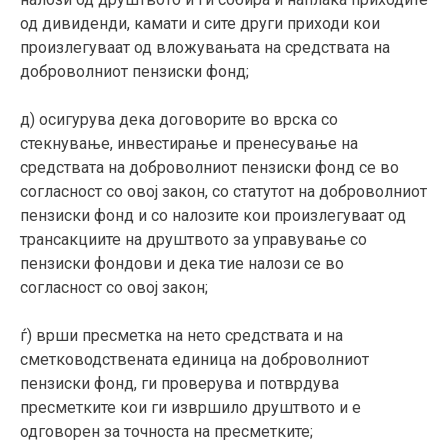
од дивиденди, камати и сите други приходи кои
произлегуваат од вложувањата на средствата на
доброволниот пензиски фонд;
д) осигурува дека договорите во врска со
стекнување, инвестирање и пренесување на
средствата на доброволниот пензиски фонд се во
согласност со овој закон, со статутот на доброволниот
пензиски фонд и со налозите кои произлегуваат од
трансакциите на друштвото за управување со
пензиски фондови и дека тие налози се во
согласност со овој закон;
ѓ) врши пресметка на нето средствата и на
сметководствената единица на доброволниот
пензиски фонд, ги проверува и потврдува
пресметките кои ги извршило друштвото и е
одговорен за точноста на пресметките;