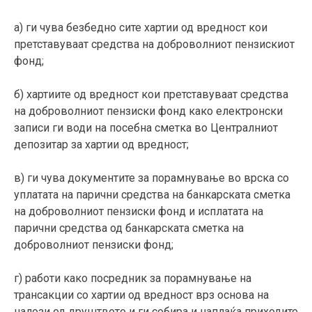
а) ги чува безбедно сите хартии од вредност кои
претставуваат средства на доброволниот пензискиот
фонд;
б) хартиите од вредност кои претставуваат средства
на доброволниот пензиски фонд како електронски
записи ги води на посебна сметка во Централниот
депозитар за хартии од вредност;
в) ги чува документите за порамнување во врска со
уплатата на парични средства на банкарската сметка
на доброволниот пензиски фонд и исплатата на
парични средства од банкарската сметка на
доброволниот пензиски фонд;
г) работи како посредник за порамнување на
трансакции со хартии од вредност врз основа на
налози од друштвото и ги собира и наплаќа приходите