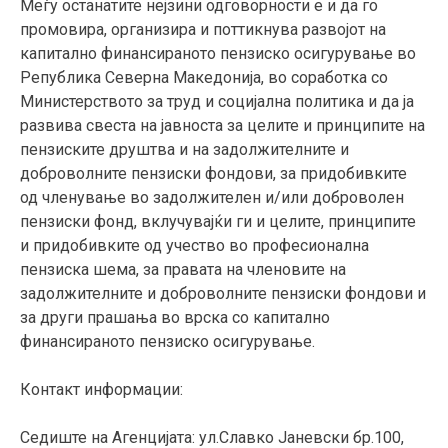
Меѓу останатите нејзини одговорности е и да го
промовира, организира и поттикнува развојот на
капитално финансираното пензиско осигурување во
Република Северна Македонија, во соработка со
Министерството за труд и социјална политика и да ја
развива свеста на јавноста за целите и принципите на
пензиските друштва и на задолжителните и
доброволните пензиски фондови, за придобивките
од членување во задолжителен и/или доброволен
пензиски фонд, вклучувајќи ги и целите, принципите
и придобивките од учество во професионална
пензиска шема, за правата на членовите на
задолжителните и доброволните пензиски фондови и
за други прашања во врска со капитално
финансираното пензиско осигурување.
Контакт информации:
Седиште на Агенцијата: ул.Славко Јаневски бр.100,