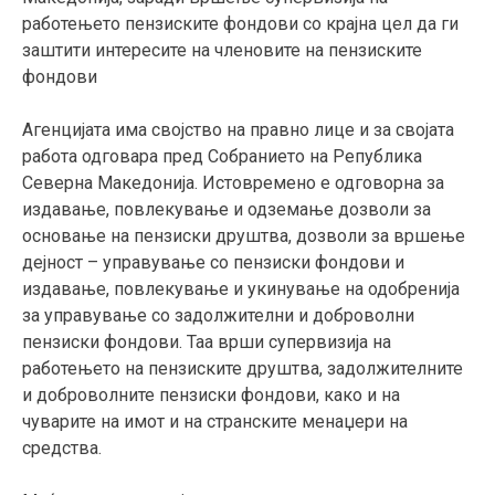
работењето пензиските фондови со крајна цел да ги
заштити интересите на членовите на пензиските
фондови
Агенцијата има својство на правно лице и за својата
работа одговара пред Собранието на Република
Северна Македонија. Истовремено е одговорна за
издавање, повлекување и одземање дозволи за
основање на пензиски друштва, дозволи за вршење
дејност – управување со пензиски фондови и
издавање, повлекување и укинување на одобренија
за управување со задолжителни и доброволни
пензиски фондови. Таа врши супервизија на
работењето на пензиските друштва, задолжителните
и доброволните пензиски фондови, како и на
чуварите на имот и на странските менаџери на
средства.