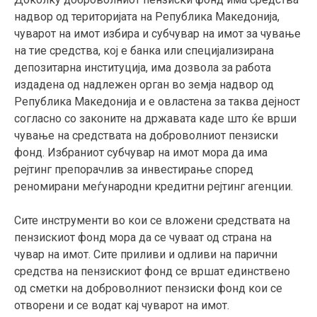
надвор од територијата на Република Македонија,
чуварот на имот избира и субчувар на имот за чување
на тие средства, кој е банка или специјализирана
депозитарна институција, има дозвола за работа
издадена од надлежен орган во земја надвор од
Република Македонија и е овластена за таква дејност
согласно со законите на државата каде што ќе врши
чување на средствата на доброволниот пензиски
фонд. Избраниот субчувар на имот мора да има
рејтинг препорачлив за инвестирање според
реномирани меѓународни кредитни рејтинг агенции.
Сите инструменти во кои се вложени средствата на
пензискиот фонд мора да се чуваат од страна на
чувар на имот. Сите приливи и одливи на парични
средства на пензискиот фонд се вршат единствено
од сметки на доброволниот пензиски фонд кои се
отворени и се водат кај чуварот на имот.