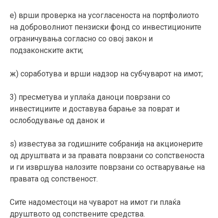
е) врши проверка на усогласеноста на портфолиото
на доброволниот пензиски фонд со инвестиционите
ограничувања согласно со овој закон и
подзаконските акти;
ж) соработува и врши надзор на субчуварот на имот;
3) пресметува и уплаќа даноци поврзани со
инвестициите и доставува барање за поврат и
ослободување од данок и
ѕ) известува за годишните собранија на акционерите
од друштвата и за правата поврзани со сопственоста
и ги извршува налозите поврзани со остварување на
правата од сопственост.
Сите надоместоци на чуварот на имот ги плаќа
друштвото од сопствените средства.