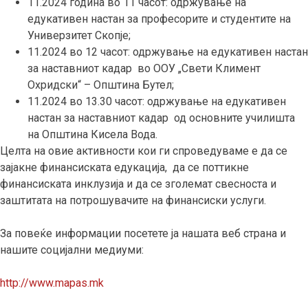
11.2024 година во 11 часот: одржување на
едукативен настан за професорите и студентите на
Универзитет Скопје;
11.2024 во 12 часот: одржување на едукативен настан
за наставниот кадар во ОOУ „Свети Климент
Охридски“ – Општина Бутел;
11.2024 во 13.30 часот: одржување на едукативен
настан за наставниот кадар од основните училишта
на Општина Кисела Вода.
Целта на овие активности кои ги спроведуваме е да се
зајакне финансиската едукација, да се поттикне
финансиската инклузија и да се зголемат свесноста и
заштитата на потрошувачите на финансиски услуги.
За повеќе информации посетете ја нашата веб страна и
нашите социјални медиуми:
http://www.mapas.mk