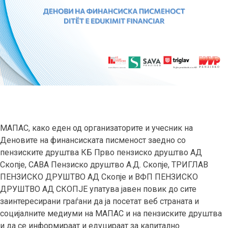
МАПАС, како еден од организаторите и учесник на
Деновите на финансиската писменост заедно со
пензиските друштва КБ Прво пензиско друштво АД
Скопје, САВА Пензиско друштво А.Д. Скопје, ТРИГЛАВ
ПЕНЗИСКО ДРУШТВО АД Скопје и ВФП ПЕНЗИСКО
ДРУШТВО АД СКОПЈЕ упатува јавен повик до сите
заинтересирани граѓани да ја посетат веб страната и
социјалните медиуми на МАПАС и на пензиските друштва
и да се информираат и едуцираат за капитално