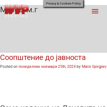
Skip
Privacy & Cookies Policy
Месец:
м.г
to
menu
content
Соопштение до јавноста
Posted on
понеделник ноември 25th, 2024
by
Mario Gjorgjiev