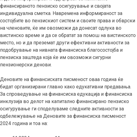
финансираното пензиско осигурување и својата
индивидуална сметка. Навремена информираност за
состојбите во пензискиот систем и своите права и обврски
на членовите, ќе им овозможи да донесат одлука во
вистинско време и да се обратат за помош на вистинското
место, но и да преземат други ефективни активности за
подобрување на нивната финансиска благосостојба и
пензиска заштеда која ќе им овозможи сигурни
пензионерски денови.
Деновите на финансиската писменост оваа година ќе
бидат организирани главно како едукативни предавања.
За спроведување на финансиска едукација и финансиска
инклузија во делот на капитално финансирано пензиско
осигурување ги споделуваме следните активности за
одбележување на Деновите за финансиска писменост
2024 година и тоа на: