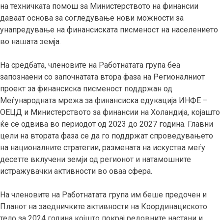
на техничката помош за Министерството на финансии
даваат основа за согледување нови можности за
унапредување на финансиската писменост на населението
во нашата земја.
На средбата, членовите на Работнатата група беа
запознаени со започнатата втора фаза на Регионалниот
проект за финансиска писменост поддржан од
Меѓународната мрежа за финансиска едукација ИНФЕ –
ОЕЦД и Министерството за финансии на Холандија, којашто
ќе се одвива во периодот од 2023 до 2027 година. Главни
цели на втората фаза се да го поддржат спроведувањето
на националните стратегии, размената на искуства меѓу
десетте вклучени земји од регионот и натамошните
истражувачки активности во оваа сфера.
На членовите на Работнатата група им беше предочен и
Планот на заедничките активности на Координациското
тело за 2024 година којшто покрај редовните настани и