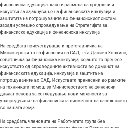
финансиска едукација, како и размена на предлози и
искуства за зајакнување на финансиската инклузија и
заштитата на потрошувачите во финансискиот систем,
заради успешно спроведување на Стратегијата за
финансиска едукација и финансиска инклузија.
На средбата присуствуваше и претставничка на
Министерството за финансии на САД, г-ѓа Даниел Хопкинс,
советничка за финансиска инклузија, којашто го пренесе
искуството од спроведените активности во доменот на
финансиската едукација, инклузија и заштита на
потрошувачите во САД. Искуствата пренесени во рамките
на техничката помош за Министерството на финансии
даваат основа за согледување нови можности за
унапредување на финансиската писменост на населението
во нашата земја.
На средбата, членовите на Работнатата група беа