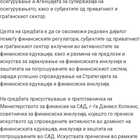
осигурување и Агенцијата за супервизија на
осигурувањето, како и субјектите од приватниот и
граѓанскиот сектор.
Целта на средбата е да се овозможи редовен дијалог
помеѓу финансиските регулатори, субјектите од приватниот
и граѓанскиот сектор вклучени во активностите за
финансиска едукација, како и размена на предлози и
искуства за зајакнување на финансиската инклузија и
заштитата на потрошувачите во финансискиот систем,
заради успешно спроведување на Стратегијата за
финансиска едукација и финансиска инклузија.
На средбата присуствуваше и претставничка на
Министерството за финансии на САД, г-ѓа Даниел Хопкинс,
советничка за финансиска инклузија, којашто го пренесе
искуството од спроведените активности во доменот на
финансиската едукација, инклузија и заштита на
потрошувачите во САД. Искуствата пренесени во рамките