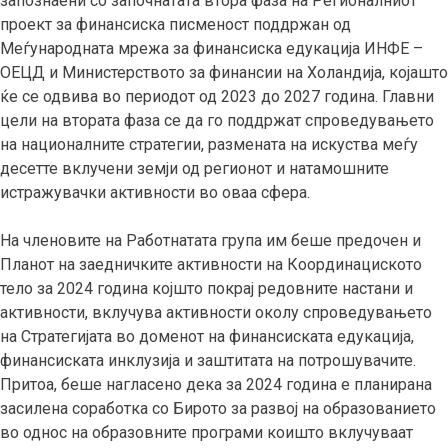
запознаени со започнатата втора фаза на Регионалниот
проект за финансиска писменост поддржан од
Меѓународната мрежа за финансиска едукација ИНФЕ –
ОЕЦД и Министерството за финансии на Холандија, којашто
ќе се одвива во периодот од 2023 до 2027 година. Главни
цели на втората фаза се да го поддржат спроведувањето
на националните стратегии, размената на искуства меѓу
десетте вклучени земји од регионот и натамошните
истражувачки активности во оваа сфера.
На членовите на Работнатата група им беше предочен и
Планот на заедничките активности на Координациското
тело за 2024 година којшто покрај редовните настани и
активности, вклучува активности околу спроведувањето
на Стратегијата во доменот на финансиската едукација,
финансиската инклузија и заштитата на потрошувачите.
Притоа, беше нагласено дека за 2024 година е планирана
засилена соработка со Бирото за развој на образованието
во однос на образовните програми коишто вклучуваат