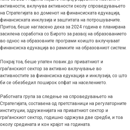
активности, вклучува активности околу спроведувањето
на Стратегијата во доменот на финансиската едукација,
финансиската инклузија и заштитата на потрошувачите.
Притоа, беше нагласено дека за 2024 година е планирана
засилена соработка со Бирото за развој на образованието
во однос на образовните програми коишто вклучуваат
финансиска едукација во рамките на образовниот систем.
Покрај тоа, беше упатен повик до приватниот и
граѓанскиот сектор за активно вклучување во
активностите за финансиска едукација и инклузија, со што
би се обезбедил поширок опфат на населението.
Работната група за следење на спроведувањето на
Стратегијата, составена од претставници на регулаторните
институции, здруженијата на приватниот сектор и
граѓанскиот сектор, годишно одржува две средби, и тоа
околу средината и кон крајот на годината.