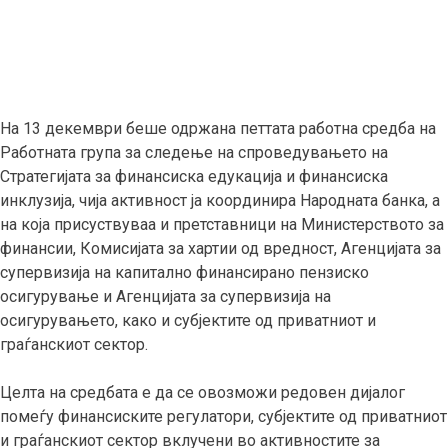
На 13 декември беше одржана петтата работна средба на
Работната група за следење на спроведувањето на
Стратегијата за финансиска едукација и финансиска
инклузија, чија активност ја координира Народната банка, а
на која присуствуваа и претставници на Министерството за
финансии, Комисијата за хартии од вредност, Агенцијата за
супервизија на капитално финансирано пензиско
осигурување и Агенцијата за супервизија на
осигурувањето, како и субјектите од приватниот и
граѓанскиот сектор.
Целта на средбата е да се овозможи редовен дијалог
помеѓу финансиските регулатори, субјектите од приватниот
и граѓанскиот сектор вклучени во активностите за