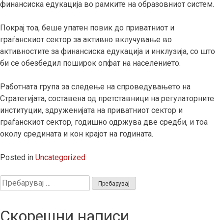
финансиска едукација во рамките на образовниот систем.
Покрај тоа, беше упатен повик до приватниот и
граѓанскиот сектор за активно вклучување во
активностите за финансиска едукација и инклузија, со што
би се обезбедил поширок опфат на населението.
Работната група за следење на спроведувањето на
Стратегијата, составена од претставници на регулаторните
институции, здруженијата на приватниот сектор и
граѓанскиот сектор, годишно одржува две средби, и тоа
околу средината и кон крајот на годината.
Posted in
Uncategorized
Пребарувај
за:
Скорешни написи