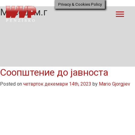
Skip
Privacy & Cookies Policy
Месец:
м.г
to
menu
content
Соопштение до јавноста
Posted on
четврток декември 14th, 2023
by
Mario Gjorgjiev