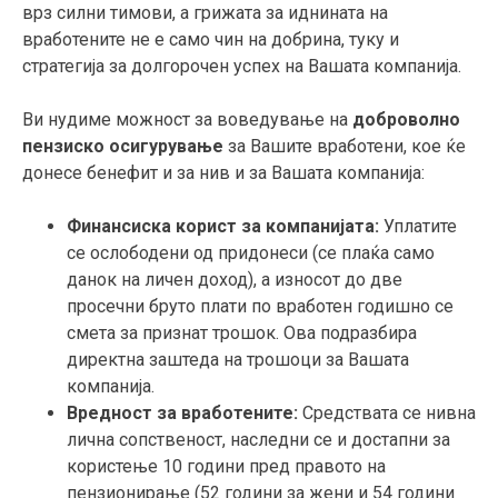
врз силни тимови, а грижата за иднината на
вработените не е само чин на добрина, туку и
стратегија за долгорочен успех на Вашата компанија.
Ви нудиме можност за воведување на
доброволно
пензиско осигурување
за Вашите вработени, кое ќе
донесе бенефит и за нив и за Вашата компанија:
Финансиска корист за компанијата:
Уплатите
се ослободени од придонеси (се плаќа само
данок на личен доход), а износот до две
просечни бруто плати по вработен годишно се
смета за признат трошок. Ова подразбира
директна заштеда на трошоци за Вашата
компанија.
Вредност за вработените:
Средствата се нивна
лична сопственост, наследни се и достапни за
користење 10 години пред правото на
пензионирање (52 години за жени и 54 години