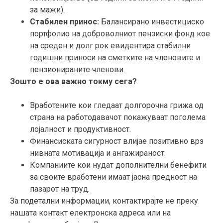
за мажи).
Стабилен принос:
Балансирано инвестициско
портфолио на доброволниот пензиски фонд кое
на среден и долг рок евидентира стабилни
годишни приноси на сметките на членовите и
пензионираните членови.
Зошто е ова важно токму сега?
Вработените кои гледаат долгорочна грижа од
страна на работодавачот покажуваат поголема
лојалност и продуктивност.
Финансиската сигурност влијае позитивно врз
нивната мотивација и ангажираност.
Компаниите кои нудат дополнителни бенефити
за своите вработени имаат јасна предност на
пазарот на труд.
За подетални информации, контактирајте не преку
нашата контакт електронска адреса или на